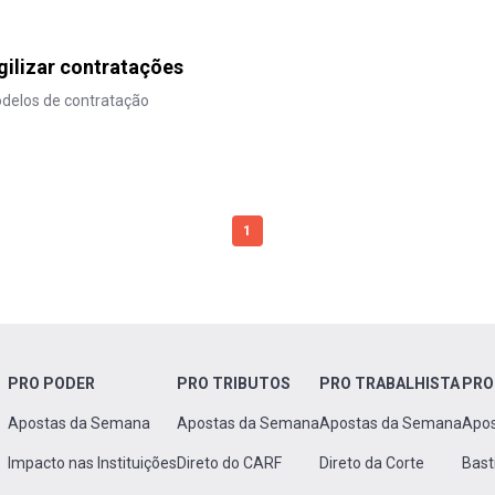
gilizar contratações
odelos de contratação
1
PRO PODER
PRO TRIBUTOS
PRO TRABALHISTA
PRO
Apostas da Semana
Apostas da Semana
Apostas da Semana
Apo
Impacto nas Instituições
Direto do CARF
Direto da Corte
Bast