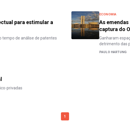
ECONOMIA
ctual para estimular a
As emendas 
captura do 
o tempo de análise de patentes
Ganharam espaço 
detrimento das po
PAULO HARTUNG
l
ico-privadas
1