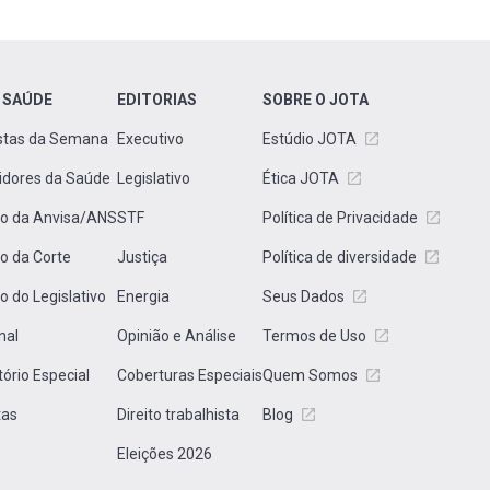
 SAÚDE
EDITORIAS
SOBRE O JOTA
stas da Semana
Executivo
Estúdio JOTA
idores da Saúde
Legislativo
Ética JOTA
to da Anvisa/ANS
STF
Política de Privacidade
to da Corte
Justiça
Política de diversidade
to do Legislativo
Energia
Seus Dados
nal
Opinião e Análise
Termos de Uso
tório Especial
Coberturas Especiais
Quem Somos
tas
Direito trabalhista
Blog
Eleições 2026