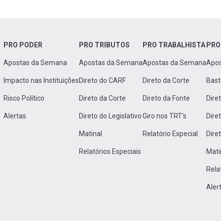
PRO PODER
PRO TRIBUTOS
PRO TRABALHISTA
PRO
Apostas da Semana
Apostas da Semana
Apostas da Semana
Apo
Impacto nas Instituições
Direto do CARF
Direto da Corte
Bast
Risco Político
Direto da Corte
Direto da Fonte
Dire
Alertas
Direto do Legislativo
Giro nos TRT's
Dire
Matinal
Relatório Especial
Dire
Relatórios Especiais
Mati
Rela
Aler