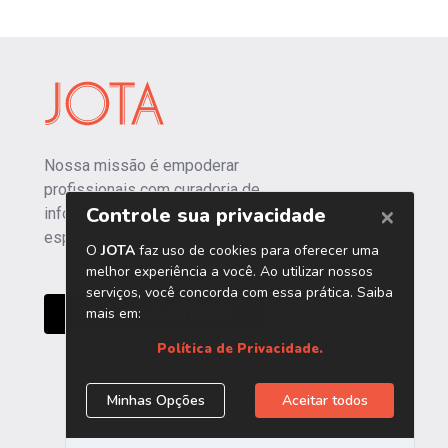
Nossa missão é empoderar
profissionais com curadoria de
informações independentes e
especializadas.
CONHEÇA O JOTA PRO