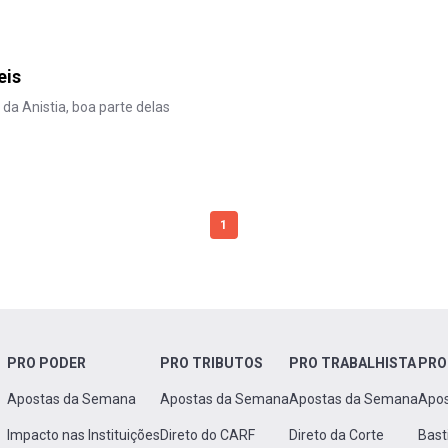
eis
da Anistia, boa parte delas
1
PRO PODER
PRO TRIBUTOS
PRO TRABALHISTA
PRO
Apostas da Semana
Apostas da Semana
Apostas da Semana
Apo
Impacto nas Instituições
Direto do CARF
Direto da Corte
Bast