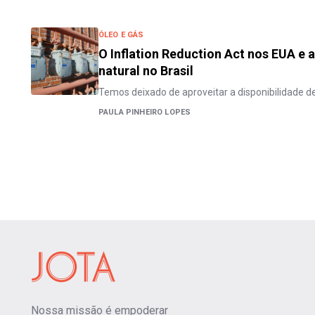
ÓLEO E GÁS
O Inflation Reduction Act nos EUA e 
natural no Brasil
Temos deixado de aproveitar a disponibilidade d
PAULA PINHEIRO LOPES
Nossa missão é empoderar