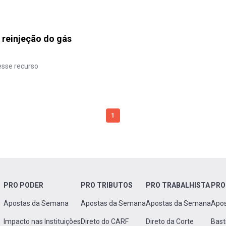
a reinjeção do gás
esse recurso
1
PRO PODER
PRO TRIBUTOS
PRO TRABALHISTA
PRO
Apostas da Semana
Apostas da Semana
Apostas da Semana
Apo
Impacto nas Instituições
Direto do CARF
Direto da Corte
Bast