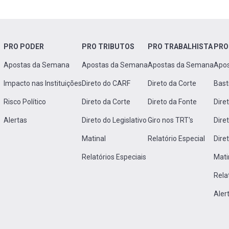
PRO PODER
PRO TRIBUTOS
PRO TRABALHISTA
PRO
Apostas da Semana
Apostas da Semana
Apostas da Semana
Apo
Impacto nas Instituições
Direto do CARF
Direto da Corte
Bast
Risco Político
Direto da Corte
Direto da Fonte
Dire
Alertas
Direto do Legislativo
Giro nos TRT's
Dire
Matinal
Relatório Especial
Dire
Relatórios Especiais
Mati
Rela
Aler