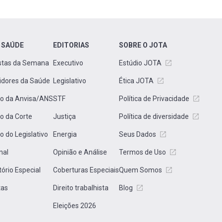
 SAÚDE
EDITORIAS
SOBRE O JOTA
stas da Semana
Executivo
Estúdio JOTA
idores da Saúde
Legislativo
Ética JOTA
to da Anvisa/ANS
STF
Política de Privacidade
to da Corte
Justiça
Política de diversidade
to do Legislativo
Energia
Seus Dados
nal
Opinião e Análise
Termos de Uso
tório Especial
Coberturas Especiais
Quem Somos
tas
Direito trabalhista
Blog
Eleições 2026