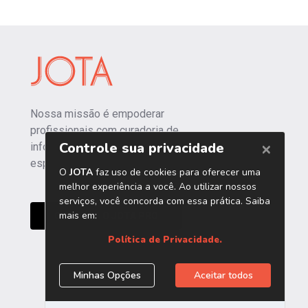
Nossa missão é empoderar
profissionais com curadoria de
informações independentes e
especializadas.
CONHEÇA O JOTA PRO