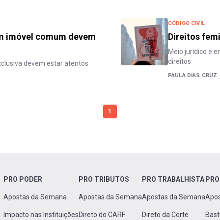
CÓDIGO CIVIL
 em imóvel comum devem
Direitos fem
Meio jurídico e 
direitos
clusiva devem estar atentos
PAULA DIAS CRUZ
1
PRO PODER
PRO TRIBUTOS
PRO TRABALHISTA
PRO
Apostas da Semana
Apostas da Semana
Apostas da Semana
Apo
Impacto nas Instituições
Direto do CARF
Direto da Corte
Bast