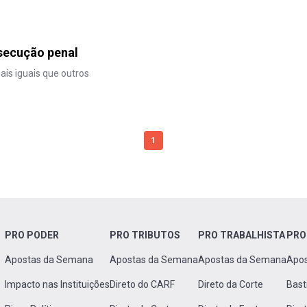
secução penal
ais iguais que outros
1
PRO PODER
PRO TRIBUTOS
PRO TRABALHISTA
PRO
Apostas da Semana
Apostas da Semana
Apostas da Semana
Apo
Impacto nas Instituições
Direto do CARF
Direto da Corte
Bast