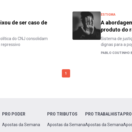
ESTIGMA
ixou de ser caso de
A abordagem 
produto do r
olítica do CNJ consolidam
Sistema de justi
s repressivo
dignas para a p
PABLO COUTINHO 
1
PRO PODER
PRO TRIBUTOS
PRO TRABALHISTA
PRO
Apostas da Semana
Apostas da Semana
Apostas da Semana
Apo