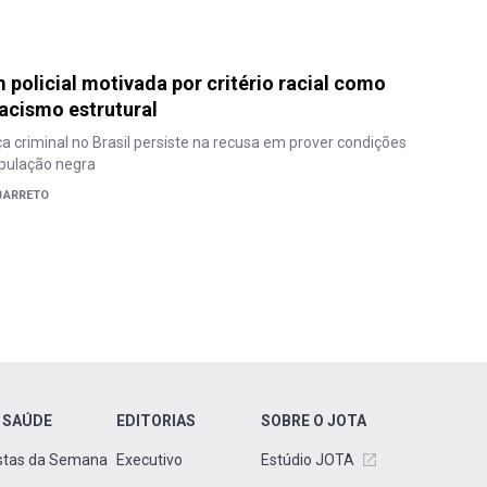
policial motivada por critério racial como
acismo estrutural
ça criminal no Brasil persiste na recusa em prover condições
opulação negra
BARRETO
 SAÚDE
EDITORIAS
SOBRE O JOTA
stas da Semana
Executivo
Estúdio JOTA