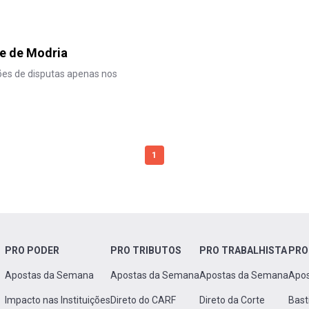
se de Modria
ões de disputas apenas nos
1
PRO PODER
PRO TRIBUTOS
PRO TRABALHISTA
PRO
Apostas da Semana
Apostas da Semana
Apostas da Semana
Apo
Impacto nas Instituições
Direto do CARF
Direto da Corte
Bast