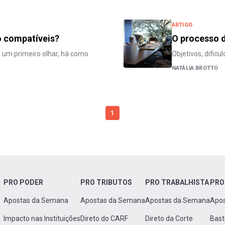
ARTIGO
o compatíveis?
O processo d
 um primeiro olhar, há como
Objetivos, dificu
NATÁLIA BROTTO
1
PRO PODER
PRO TRIBUTOS
PRO TRABALHISTA
PRO
Apostas da Semana
Apostas da Semana
Apostas da Semana
Apo
Impacto nas Instituições
Direto do CARF
Direto da Corte
Bast