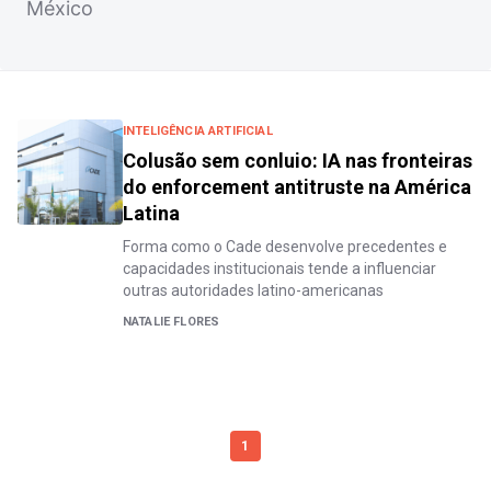
México
INTELIGÊNCIA ARTIFICIAL
Colusão sem conluio: IA nas fronteiras
do enforcement antitruste na América
Latina
Forma como o Cade desenvolve precedentes e
capacidades institucionais tende a influenciar
outras autoridades latino-americanas
NATALIE FLORES
1