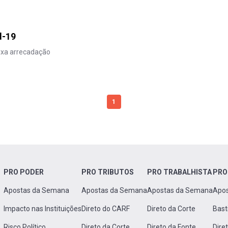
d-19
ixa arrecadação
1
PRO PODER
PRO TRIBUTOS
PRO TRABALHISTA
PRO
Apostas da Semana
Apostas da Semana
Apostas da Semana
Apo
Impacto nas Instituições
Direto do CARF
Direto da Corte
Bast
Risco Político
Direto da Corte
Direto da Fonte
Dire