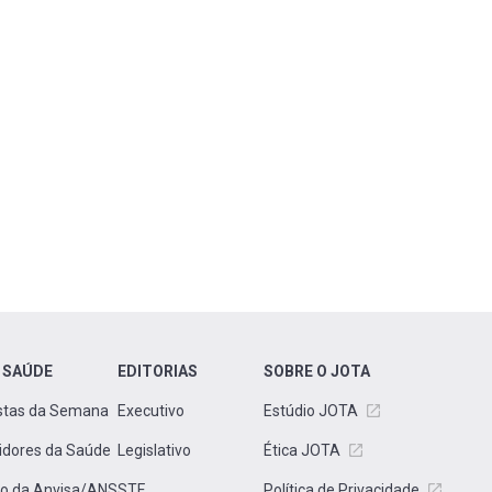
 SAÚDE
EDITORIAS
SOBRE O JOTA
stas da Semana
Executivo
Estúdio JOTA
idores da Saúde
Legislativo
Ética JOTA
to da Anvisa/ANS
STF
Política de Privacidade