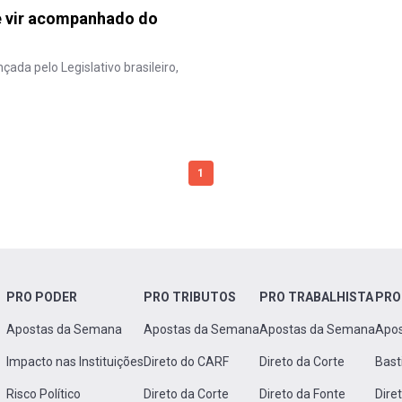
e vir acompanhado do
ada pelo Legislativo brasileiro,
1
PRO PODER
PRO TRIBUTOS
PRO TRABALHISTA
PRO
Apostas da Semana
Apostas da Semana
Apostas da Semana
Apo
Impacto nas Instituições
Direto do CARF
Direto da Corte
Bast
Risco Político
Direto da Corte
Direto da Fonte
Dire