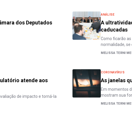
ANÁLISE
Câmara dos Deputados
A ultrativid
caducadas
Como ficarão as 
normalidade, se 
MELISSA TERNI ME
CORONAVÍRUS
gulatório atende aos
As janelas q
Em momentos dif
mostram sua forç
avaliação de impacto e torná-la
MELISSA TERNI ME