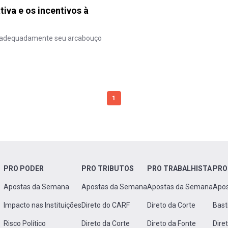
iva e os incentivos à
ar adequadamente seu arcabouço
1
PRO PODER
PRO TRIBUTOS
PRO TRABALHISTA
PRO
Apostas da Semana
Apostas da Semana
Apostas da Semana
Apo
Impacto nas Instituições
Direto do CARF
Direto da Corte
Bast
Risco Político
Direto da Corte
Direto da Fonte
Dire