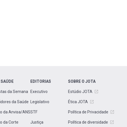
 SAÚDE
EDITORIAS
SOBRE O JOTA
stas da Semana
Executivo
Estúdio JOTA
idores da Saúde
Legislativo
Ética JOTA
to da Anvisa/ANS
STF
Política de Privacidade
to da Corte
Justiça
Política de diversidade