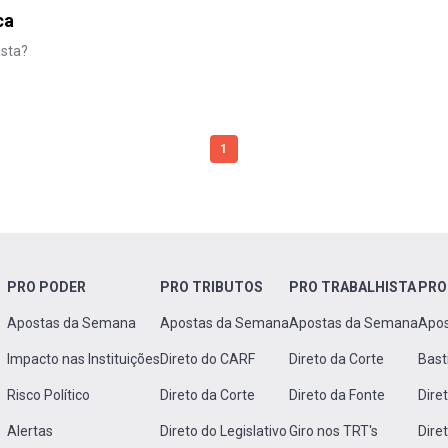
ca
asta?
1
PRO PODER
PRO TRIBUTOS
PRO TRABALHISTA
PRO
Apostas da Semana
Apostas da Semana
Apostas da Semana
Apo
Impacto nas Instituições
Direto do CARF
Direto da Corte
Bast
Risco Político
Direto da Corte
Direto da Fonte
Dire
Alertas
Direto do Legislativo
Giro nos TRT's
Dire