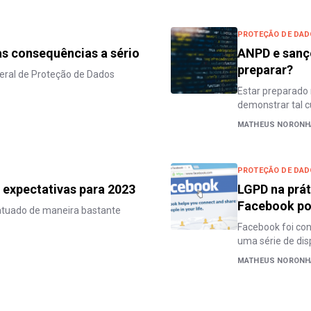
PROTEÇÃO DE DA
s consequências a sério
ANPD e sanç
preparar?
Geral de Proteção de Dados
Estar preparado 
demonstrar tal 
MATHEUS NORONH
PROTEÇÃO DE DA
 expectativas para 2023
LGPD na prát
Facebook po
atuado de maneira bastante
Facebook foi con
uma série de dis
MATHEUS NORONH