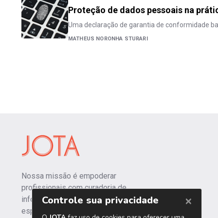
Proteção de dados pessoais na práti
Uma declaração de garantia de conformidade b
MATHEUS NORONHA STURARI
Nossa missão é empoderar
profissionais com curadoria de
informações independentes e
especializadas.