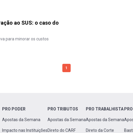
oração ao SUS: o caso do
iva para minorar os custos
1
PRO PODER
PRO TRIBUTOS
PRO TRABALHISTA
PRO
Apostas da Semana
Apostas da Semana
Apostas da Semana
Apo
Impacto nas Instituições
Direto do CARF
Direto da Corte
Bast