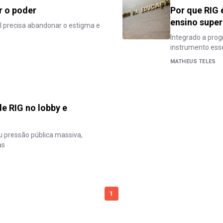
r o poder
Por que RIG 
ensino super
il precisa abandonar o estigma e
Integrado a pro
instrumento esse
MATHEUS TELES
de RIG no lobby e
 pressão pública massiva,
as
1