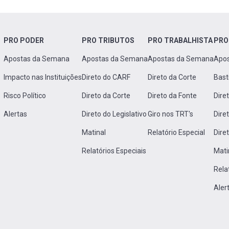
PRO PODER
PRO TRIBUTOS
PRO TRABALHISTA
PRO
Apostas da Semana
Apostas da Semana
Apostas da Semana
Apo
Impacto nas Instituições
Direto do CARF
Direto da Corte
Bast
Risco Político
Direto da Corte
Direto da Fonte
Dire
Alertas
Direto do Legislativo
Giro nos TRT's
Dire
Matinal
Relatório Especial
Dire
Relatórios Especiais
Mati
Rela
Aler