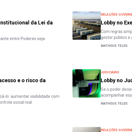
RELAÇÕES GOVERN
institucional da Lei da
Lobby no Exe
Com regras simpl
gestor público e
vante entre Poderes seja
MATHEUS TELES
JUDICIÁRIO
acesso e o risco da
Lobby no Judi
Se o poder decisó
acompanhar es
icá-lo: aumentar visibilidade com
ntrole social real
MATHEUS TELES
RELAÇÕES GOVERN