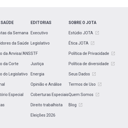
 SAÚDE
EDITORIAS
SOBRE O JOTA
stas da Semana
Executivo
Estúdio JOTA
idores da Saúde
Legislativo
Ética JOTA
to da Anvisa/ANS
STF
Política de Privacidade
to da Corte
Justiça
Política de diversidade
to do Legislativo
Energia
Seus Dados
nal
Opinião e Análise
Termos de Uso
tório Especial
Coberturas Especiais
Quem Somos
tas
Direito trabalhista
Blog
Eleições 2026