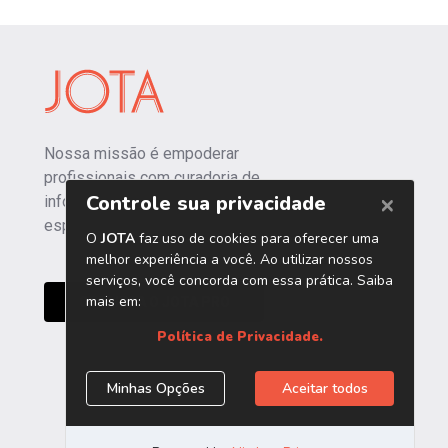
Nossa missão é empoderar
profissionais com curadoria de
informações independentes e
especializadas.
CONHEÇA O JOTA PRO