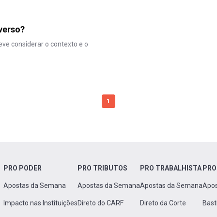
everso?
eve considerar o contexto e o
1
PRO PODER
PRO TRIBUTOS
PRO TRABALHISTA
PRO
Apostas da Semana
Apostas da Semana
Apostas da Semana
Apo
Impacto nas Instituições
Direto do CARF
Direto da Corte
Bast