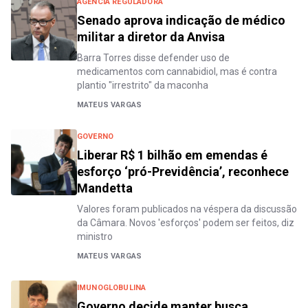
AGÊNCIA REGULADORA
Senado aprova indicação de médico
militar a diretor da Anvisa
Barra Torres disse defender uso de
medicamentos com cannabidiol, mas é contra
plantio "irrestrito" da maconha
MATEUS VARGAS
GOVERNO
Liberar R$ 1 bilhão em emendas é
esforço ‘pró-Previdência’, reconhece
Mandetta
Valores foram publicados na véspera da discussão
da Câmara. Novos 'esforços' podem ser feitos, diz
ministro
MATEUS VARGAS
IMUNOGLOBULINA
Governo decide manter busca