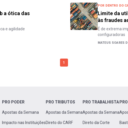
POR DENTRO DO C
b a ótica das
Limite da ut
às fraudes a
ca e agilidade
É de extrema im
configuradoras
MATEUS SOARES DE
1
PRO PODER
PRO TRIBUTOS
PRO TRABALHISTA
PRO
Apostas da Semana
Apostas da Semana
Apostas da Semana
Apo
Impacto nas Instituições
Direto do CARF
Direto da Corte
Bast