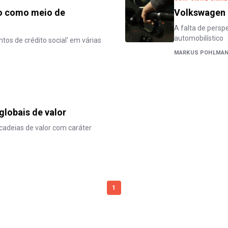
ão como meio de
Volkswagen e
A falta de persp
automobilístico
tos de crédito social' em várias
MARKUS POHLMA
globais de valor
s cadeias de valor com caráter
1