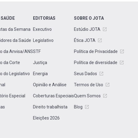
 SAÚDE
EDITORIAS
SOBRE O JOTA
stas da Semana
Executivo
Estúdio JOTA
idores da Saúde
Legislativo
Ética JOTA
to da Anvisa/ANS
STF
Política de Privacidade
to da Corte
Justiça
Política de diversidade
to do Legislativo
Energia
Seus Dados
nal
Opinião e Análise
Termos de Uso
tório Especial
Coberturas Especiais
Quem Somos
tas
Direito trabalhista
Blog
Eleições 2026