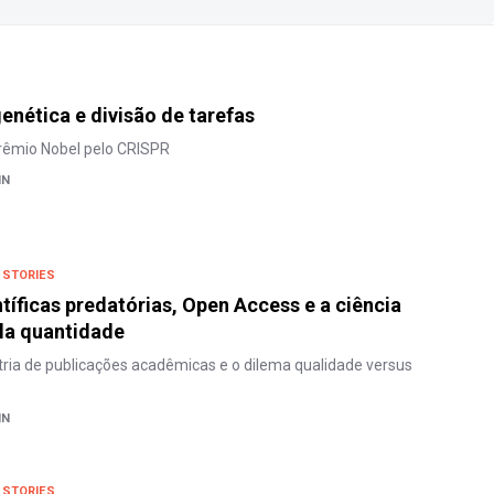
enética e divisão de tarefas
Prêmio Nobel pelo CRISPR
NN
 STORIES
ntíficas predatórias, Open Access e a ciência
la quantidade
tria de publicações acadêmicas e o dilema qualidade versus
NN
 STORIES