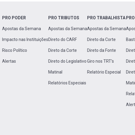
PRO PODER
PRO TRIBUTOS
PRO TRABALHISTA
PRO
Apostas da Semana
Apostas da Semana
Apostas da Semana
Apo
Impacto nas Instituições
Direto do CARF
Direto da Corte
Bast
Risco Político
Direto da Corte
Direto da Fonte
Dire
Alertas
Direto do Legislativo
Giro nos TRT's
Dire
Matinal
Relatório Especial
Dire
Relatórios Especiais
Mati
Rela
Aler