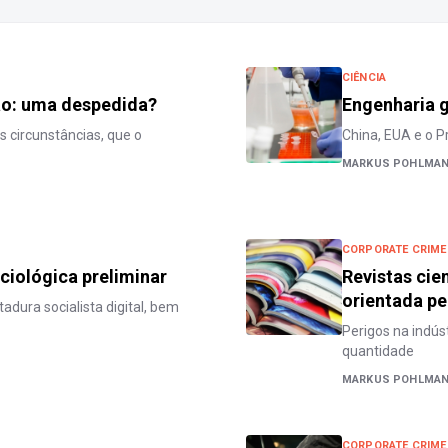
CIÊNCIA
ão: uma despedida?
Engenharia g
 circunstâncias, que o
China, EUA e o 
MARKUS POHLMA
CORPORATE CRIME
ciológica preliminar
Revistas cie
orientada pe
tadura socialista digital, bem
Perigos na indús
quantidade
MARKUS POHLMA
CORPORATE CRIME