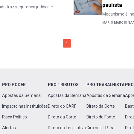
paulista
da traz segurança jurídica e
Mecanismo é inov
MÁRIO MÁRCIO SA
1
PRO PODER
PRO TRIBUTOS
PRO TRABALHISTA
PRO
Apostas da Semana
Apostas da Semana
Apostas da Semana
Apo
Impacto nas Instituições
Direto do CARF
Direto da Corte
Bast
Risco Político
Direto da Corte
Direto da Fonte
Dire
Alertas
Direto do Legislativo
Giro nos TRT's
Dire