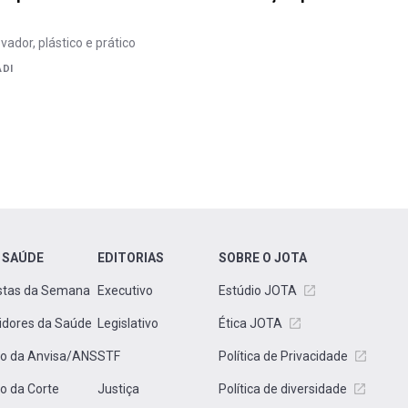
ador, plástico e prático
ADI
 SAÚDE
EDITORIAS
SOBRE O JOTA
stas da Semana
Executivo
Estúdio JOTA
idores da Saúde
Legislativo
Ética JOTA
to da Anvisa/ANS
STF
Política de Privacidade
to da Corte
Justiça
Política de diversidade