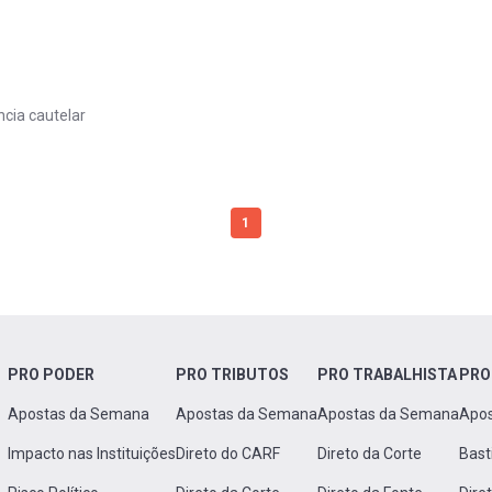
ncia cautelar
1
PRO PODER
PRO TRIBUTOS
PRO TRABALHISTA
PRO
Apostas da Semana
Apostas da Semana
Apostas da Semana
Apo
Impacto nas Instituições
Direto do CARF
Direto da Corte
Bast