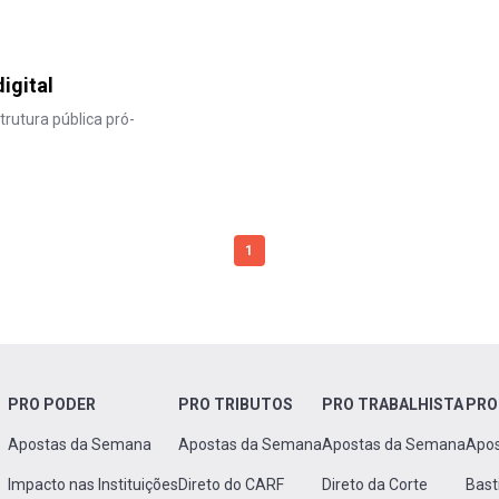
igital
rutura pública pró-
1
PRO PODER
PRO TRIBUTOS
PRO TRABALHISTA
PRO
Apostas da Semana
Apostas da Semana
Apostas da Semana
Apo
Impacto nas Instituições
Direto do CARF
Direto da Corte
Bast