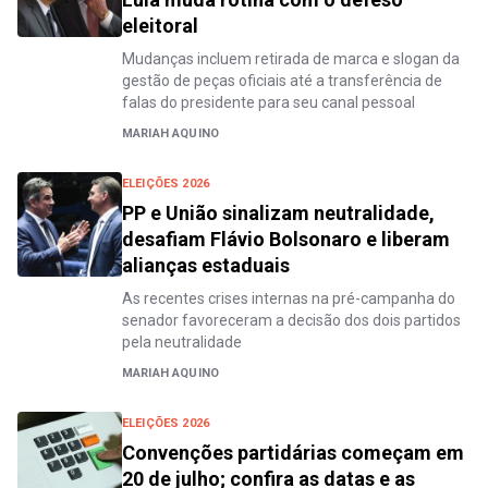
eleitoral
Mudanças incluem retirada de marca e slogan da
gestão de peças oficiais até a transferência de
falas do presidente para seu canal pessoal
MARIAH AQUINO
ELEIÇÕES 2026
PP e União sinalizam neutralidade,
desafiam Flávio Bolsonaro e liberam
alianças estaduais
As recentes crises internas na pré-campanha do
senador favoreceram a decisão dos dois partidos
pela neutralidade
MARIAH AQUINO
ELEIÇÕES 2026
Convenções partidárias começam em
20 de julho; confira as datas e as