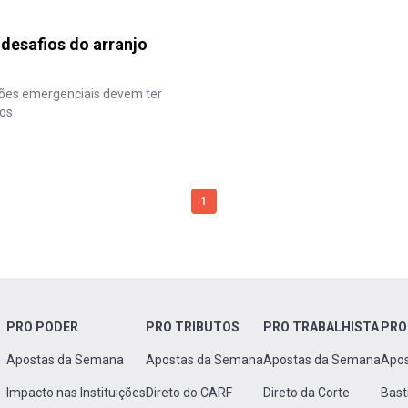
 desafios do arranjo
es emergenciais devem ter
dos
1
PRO PODER
PRO TRIBUTOS
PRO TRABALHISTA
PRO
Apostas da Semana
Apostas da Semana
Apostas da Semana
Apo
Impacto nas Instituições
Direto do CARF
Direto da Corte
Bast