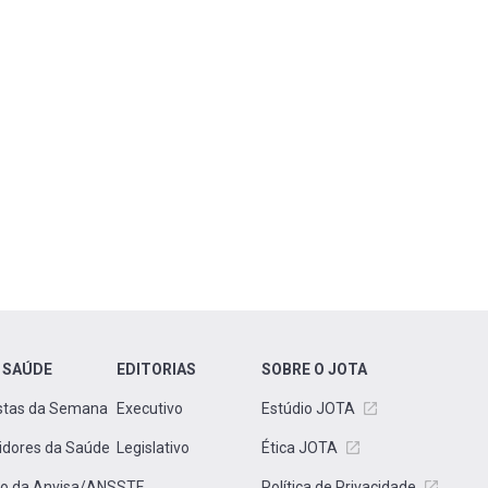
 SAÚDE
EDITORIAS
SOBRE O JOTA
stas da Semana
Executivo
Estúdio JOTA
idores da Saúde
Legislativo
Ética JOTA
to da Anvisa/ANS
STF
Política de Privacidade