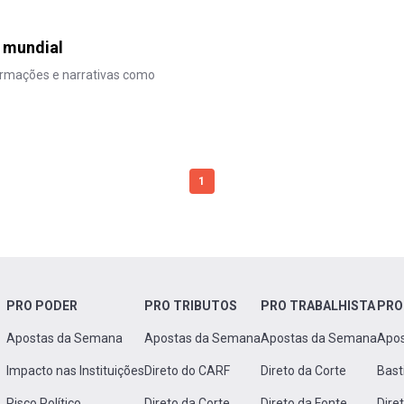
a mundial
ormações e narrativas como
1
PRO PODER
PRO TRIBUTOS
PRO TRABALHISTA
PRO
Apostas da Semana
Apostas da Semana
Apostas da Semana
Apo
Impacto nas Instituições
Direto do CARF
Direto da Corte
Bast
Risco Político
Direto da Corte
Direto da Fonte
Dire