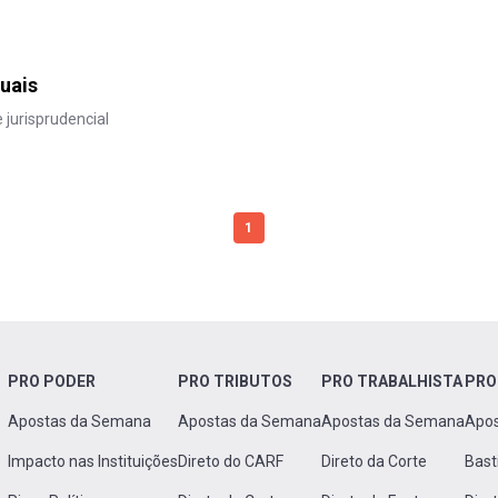
uais
 jurisprudencial
1
PRO PODER
PRO TRIBUTOS
PRO TRABALHISTA
PRO
Apostas da Semana
Apostas da Semana
Apostas da Semana
Apo
Impacto nas Instituições
Direto do CARF
Direto da Corte
Bast