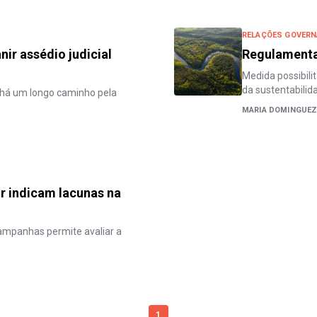
RELAÇÕES GOVERN
nir assédio judicial
Regulamentar
Medida possibili
da sustentabilid
 há um longo caminho pela
MARIA DOMINGUE
r indicam lacunas na
ampanhas permite avaliar a
1