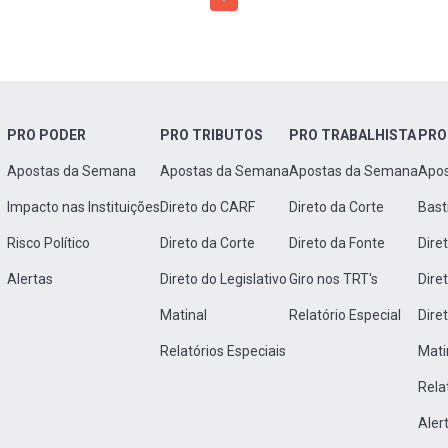
PRO PODER
PRO TRIBUTOS
PRO TRABALHISTA
PRO
Apostas da Semana
Apostas da Semana
Apostas da Semana
Apo
Impacto nas Instituições
Direto do CARF
Direto da Corte
Bast
Risco Político
Direto da Corte
Direto da Fonte
Dire
Alertas
Direto do Legislativo
Giro nos TRT's
Dire
Matinal
Relatório Especial
Dire
Relatórios Especiais
Mati
Rela
Aler