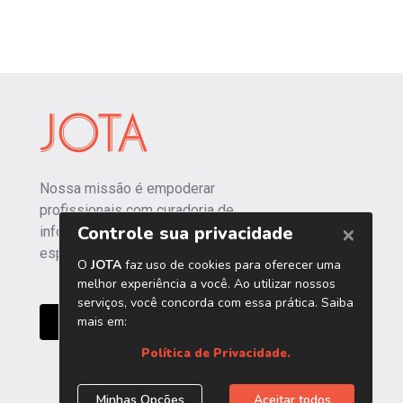
Nossa missão é empoderar
profissionais com curadoria de
informações independentes e
especializadas.
CONHEÇA O JOTA PRO