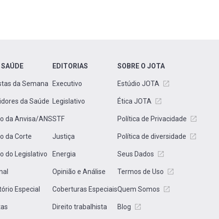
 SAÚDE
EDITORIAS
SOBRE O JOTA
stas da Semana
Executivo
Estúdio JOTA
idores da Saúde
Legislativo
Ética JOTA
to da Anvisa/ANS
STF
Política de Privacidade
to da Corte
Justiça
Política de diversidade
to do Legislativo
Energia
Seus Dados
nal
Opinião e Análise
Termos de Uso
tório Especial
Coberturas Especiais
Quem Somos
tas
Direito trabalhista
Blog