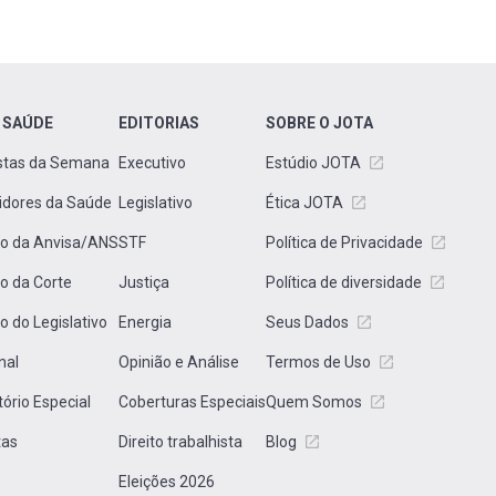
 SAÚDE
EDITORIAS
SOBRE O JOTA
stas da Semana
Executivo
Estúdio JOTA
idores da Saúde
Legislativo
Ética JOTA
to da Anvisa/ANS
STF
Política de Privacidade
to da Corte
Justiça
Política de diversidade
to do Legislativo
Energia
Seus Dados
nal
Opinião e Análise
Termos de Uso
tório Especial
Coberturas Especiais
Quem Somos
tas
Direito trabalhista
Blog
Eleições 2026