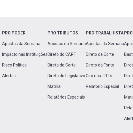
PRO PODER
PRO TRIBUTOS
PRO TRABALHISTA
PRO
Apostas da Semana
Apostas da Semana
Apostas da Semana
Apo
Impacto nas Instituições
Direto do CARF
Direto da Corte
Bast
Risco Político
Direto da Corte
Direto da Fonte
Dire
Alertas
Direto do Legislativo
Giro nos TRT's
Dire
Matinal
Relatório Especial
Dire
Relatórios Especiais
Mati
Rela
Aler