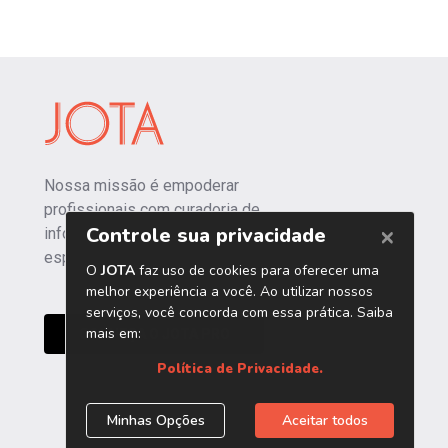
Nossa missão é empoderar
profissionais com curadoria de
informações independentes e
especializadas.
CONHEÇA O JOTA PRO