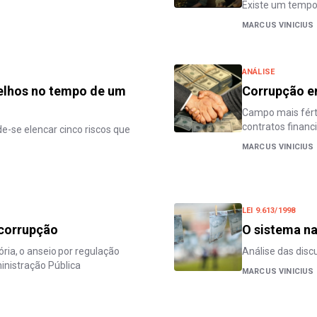
Existe um tempo 
MARCUS VINICIUS
ANÁLISE
selhos no tempo de um
Corrupção em
Campo mais férti
contratos financ
de-se elencar cinco riscos que
MARCUS VINICIUS
LEI 9.613/1998
icorrupção
O sistema na
ia, o anseio por regulação
Análise das disc
ministração Pública
MARCUS VINICIUS