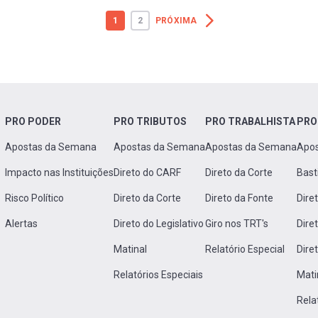
1
2
PRÓXIMA
PRO PODER
PRO TRIBUTOS
PRO TRABALHISTA
PRO
Apostas da Semana
Apostas da Semana
Apostas da Semana
Apo
Impacto nas Instituições
Direto do CARF
Direto da Corte
Bast
Risco Político
Direto da Corte
Direto da Fonte
Dire
Alertas
Direto do Legislativo
Giro nos TRT's
Dire
Matinal
Relatório Especial
Dire
Relatórios Especiais
Mati
Rela