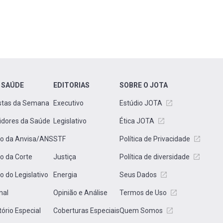
 SAÚDE
EDITORIAS
SOBRE O JOTA
stas da Semana
Executivo
Estúdio JOTA
idores da Saúde
Legislativo
Ética JOTA
to da Anvisa/ANS
STF
Política de Privacidade
to da Corte
Justiça
Política de diversidade
to do Legislativo
Energia
Seus Dados
nal
Opinião e Análise
Termos de Uso
tório Especial
Coberturas Especiais
Quem Somos