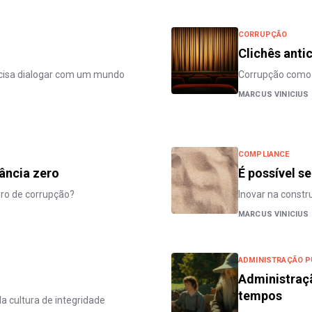
CORRUPÇÃO
Clichês anti
recisa dialogar com um mundo
Corrupção como 
MARCUS VINICIUS
COMPLIANCE
rância zero
É possível s
ero de corrupção?
Inovar na const
MARCUS VINICIUS
ADMINISTRAÇÃO P
Administraçã
tempos
a cultura de integridade