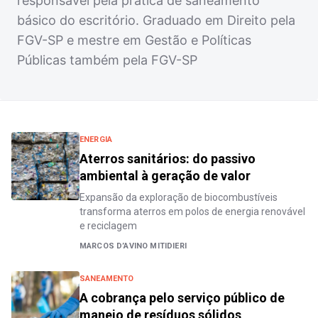
responsável pela prática de saneamento
básico do escritório. Graduado em Direito pela
FGV-SP e mestre em Gestão e Políticas
Públicas também pela FGV-SP
ENERGIA
Aterros sanitários: do passivo
ambiental à geração de valor
Expansão da exploração de biocombustíveis
transforma aterros em polos de energia renovável
e reciclagem
MARCOS D’AVINO MITIDIERI
SANEAMENTO
A cobrança pelo serviço público de
manejo de resíduos sólidos