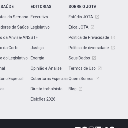
 SAÚDE
EDITORIAS
SOBRE O JOTA
stas da Semana
Executivo
Estúdio JOTA
idores da Saúde
Legislativo
Ética JOTA
to da Anvisa/ANS
STF
Política de Privacidade
to da Corte
Justiça
Política de diversidade
to do Legislativo
Energia
Seus Dados
nal
Opinião e Análise
Termos de Uso
tório Especial
Coberturas Especiais
Quem Somos
tas
Direito trabalhista
Blog
Eleições 2026