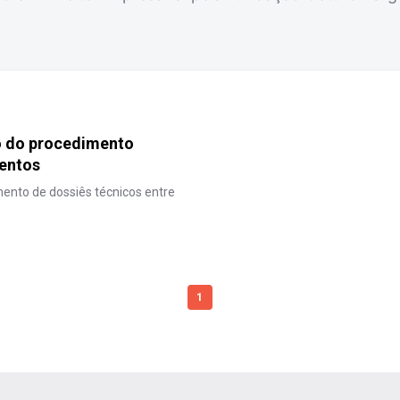
o do procedimento
mentos
ento de dossiês técnicos entre
1