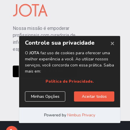
Nossa missão é empoderar
profissionais com curadoria de
informações independentes e
especializadas.
CONHEÇA O JOTA PRO