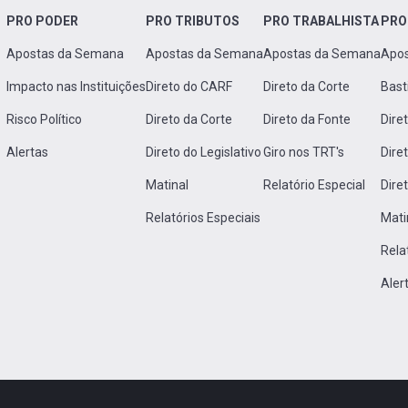
PRO PODER
PRO TRIBUTOS
PRO TRABALHISTA
PRO
Apostas da Semana
Apostas da Semana
Apostas da Semana
Apo
Impacto nas Instituições
Direto do CARF
Direto da Corte
Bast
Risco Político
Direto da Corte
Direto da Fonte
Dire
Alertas
Direto do Legislativo
Giro nos TRT's
Dire
Matinal
Relatório Especial
Dire
Relatórios Especiais
Mati
Rela
Aler