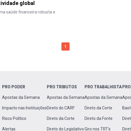
ividade global
uma saúde financeira robusta e
1
PRO PODER
PRO TRIBUTOS
PRO TRABALHISTA
PRO
Apostas da Semana
Apostas da Semana
Apostas da Semana
Apo
Impacto nas Instituições
Direto do CARF
Direto da Corte
Bast
Risco Político
Direto da Corte
Direto da Fonte
Dire
Alertas
Direto do Legislativo
Giro nos TRT's
Dire