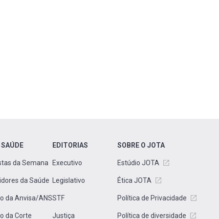
 SAÚDE
EDITORIAS
SOBRE O JOTA
stas da Semana
Executivo
Estúdio JOTA
idores da Saúde
Legislativo
Ética JOTA
to da Anvisa/ANS
STF
Política de Privacidade
to da Corte
Justiça
Política de diversidade