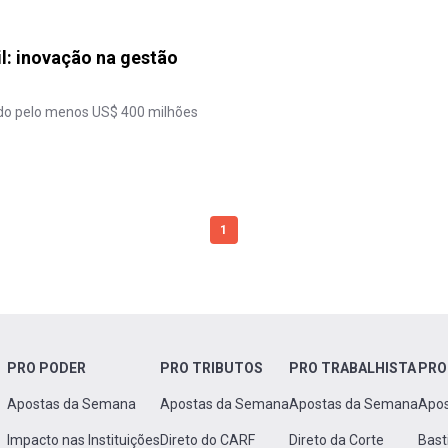
l: inovação na gestão
do pelo menos US$ 400 milhões
1
PRO PODER
PRO TRIBUTOS
PRO TRABALHISTA
PRO
Apostas da Semana
Apostas da Semana
Apostas da Semana
Apo
Impacto nas Instituições
Direto do CARF
Direto da Corte
Bast