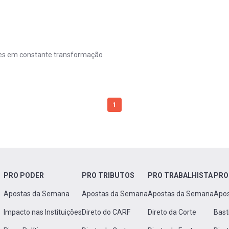
dades em constante transformação
1
PRO PODER
PRO TRIBUTOS
PRO TRABALHISTA
PRO
Apostas da Semana
Apostas da Semana
Apostas da Semana
Apo
Impacto nas Instituições
Direto do CARF
Direto da Corte
Bast