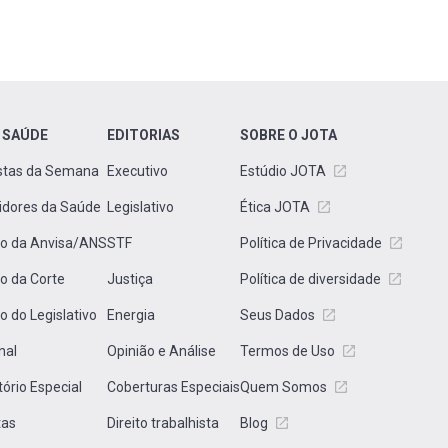
 SAÚDE
EDITORIAS
SOBRE O JOTA
stas da Semana
Executivo
Estúdio JOTA
idores da Saúde
Legislativo
Ética JOTA
to da Anvisa/ANS
STF
Política de Privacidade
to da Corte
Justiça
Política de diversidade
to do Legislativo
Energia
Seus Dados
nal
Opinião e Análise
Termos de Uso
tório Especial
Coberturas Especiais
Quem Somos
tas
Direito trabalhista
Blog