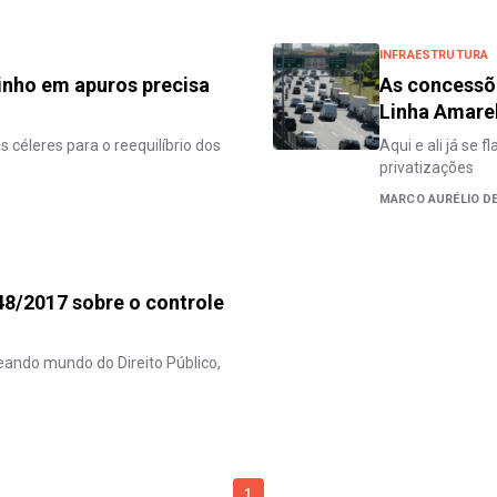
INFRAESTRUTURA
inho em apuros precisa
As concessõ
Linha Amare
 céleres para o reequilíbrio dos
Aqui e ali já se 
privatizações
MARCO AURÉLIO DE
48/2017 sobre o controle
eando mundo do Direito Público,
1