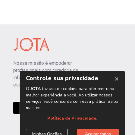
Nossa missão é empoderar
profissionais com curadoria de
informações independentes e
especializadas.
CONHEÇA O JOTA PRO