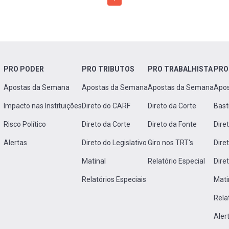
PRO PODER
PRO TRIBUTOS
PRO TRABALHISTA
PRO
Apostas da Semana
Apostas da Semana
Apostas da Semana
Apo
Impacto nas Instituições
Direto do CARF
Direto da Corte
Bast
Risco Político
Direto da Corte
Direto da Fonte
Dire
Alertas
Direto do Legislativo
Giro nos TRT's
Dire
Matinal
Relatório Especial
Dire
Relatórios Especiais
Mati
Rela
Aler