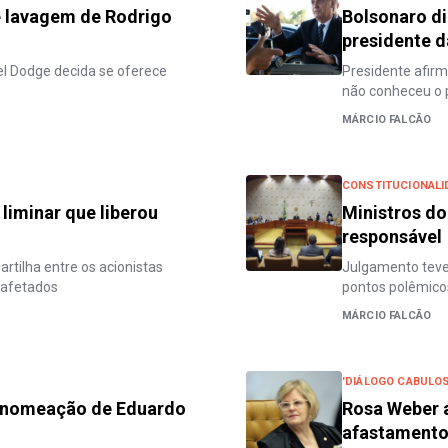
 e lavagem de Rodrigo
Bolsonaro di
presidente 
el Dodge decida se oferece
Presidente afirm
não conheceu o 
MÁRCIO FALCÃO
CONSTITUCIONALI
 liminar que liberou
Ministros do
responsável
rtilha entre os acionistas
Julgamento teve
 afetados
pontos polêmico
MÁRCIO FALCÃO
'DIÁLOGO CABULO
r nomeação de Eduardo
Rosa Weber a
afastamento