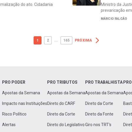
rmalização do ato. Cidadania
Ministro da Just
prevaricação em
MÁRCIO FALCÃO
1
2
...
165
PRÓXIMA
PRO PODER
PRO TRIBUTOS
PRO TRABALHISTA
PRO
Apostas da Semana
Apostas da Semana
Apostas da Semana
Apo
Impacto nas Instituições
Direto do CARF
Direto da Corte
Bast
Risco Político
Direto da Corte
Direto da Fonte
Dire
Alertas
Direto do Legislativo
Giro nos TRT's
Dire