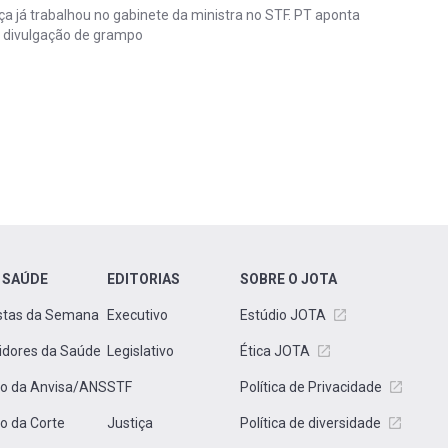
iça já trabalhou no gabinete da ministra no STF. PT aponta
 divulgação de grampo
 SAÚDE
EDITORIAS
SOBRE O JOTA
stas da Semana
Executivo
Estúdio JOTA
idores da Saúde
Legislativo
Ética JOTA
to da Anvisa/ANS
STF
Política de Privacidade
to da Corte
Justiça
Política de diversidade