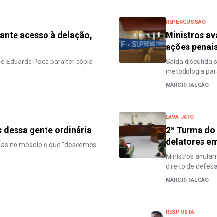
REPERCUSSÃO
rante acesso à delação,
Ministros a
ações penais
de Eduardo Paes para ter cópia
Saída discutida s
metodologia para
MÁRCIO FALCÃO
LAVA JATO
 dessa gente ordinária
2ª Turma do 
delatores e
alhas no modelo e que "descemos
Ministros anula
direito de defes
MÁRCIO FALCÃO
RESPOSTA