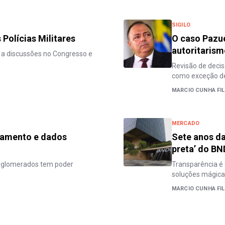
SIGILO
Polícias Militares
O caso Pazu
autoritaris
a discussões no Congresso e
Revisão de decis
como exceção de
MARCIO CUNHA FI
MERCADO
onamento e dados
Sete anos da
preta’ do B
nglomerados tem poder
Transparência é 
soluções mágica
MARCIO CUNHA FI