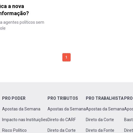
ica a nova
Informação?
a agentes políticos sem
ole
1
PRO PODER
PRO TRIBUTOS
PRO TRABALHISTA
PRO
Apostas da Semana
Apostas da Semana
Apostas da Semana
Apo
Impacto nas Instituições
Direto do CARF
Direto da Corte
Bast
Risco Político
Direto da Corte
Direto da Fonte
Dire