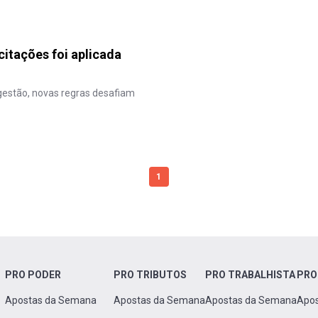
citações foi aplicada
 gestão, novas regras desafiam
1
PRO PODER
PRO TRIBUTOS
PRO TRABALHISTA
PRO
Apostas da Semana
Apostas da Semana
Apostas da Semana
Apo