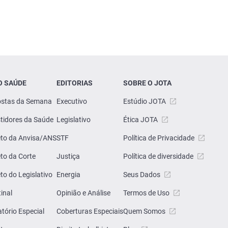
O SAÚDE
EDITORIAS
SOBRE O JOTA
stas da Semana
Executivo
Estúdio JOTA
tidores da Saúde
Legislativo
Ética JOTA
eto da Anvisa/ANS
STF
Política de Privacidade
eto da Corte
Justiça
Política de diversidade
eto do Legislativo
Energia
Seus Dados
inal
Opinião e Análise
Termos de Uso
atório Especial
Coberturas Especiais
Quem Somos