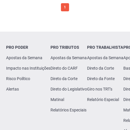
1
PRO PODER
PRO TRIBUTOS
PRO TRABALHISTA
PR
Apostas da Semana
Apostas da Semana
Apostas da Semana
Apo
Impacto nas Instituições
Direto do CARF
Direto da Corte
Bas
Risco Político
Direto da Corte
Direto da Fonte
Dir
Alertas
Direto do Legislativo
Giro nos TRT's
Dir
Matinal
Relatório Especial
Dir
Relatórios Especiais
Mat
Rel