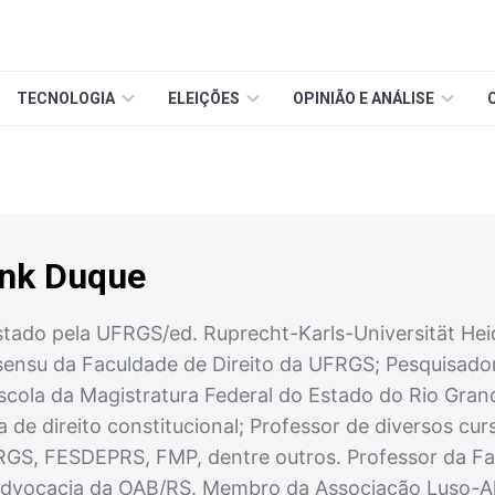
TECNOLOGIA
ELEIÇÕES
OPINIÃO E ANÁLISE
nk Duque
stado pela UFRGS/ed. Ruprecht-Karls-Universität He
sensu da Faculdade de Direito da UFRGS; Pesquisado
scola da Magistratura Federal do Estado do Rio Gra
 de direito constitucional; Professor de diversos c
S, FESDEPRS, FMP, dentre outros. Professor da Fa
Advocacia da OAB/RS. Membro da Associação Luso-Al