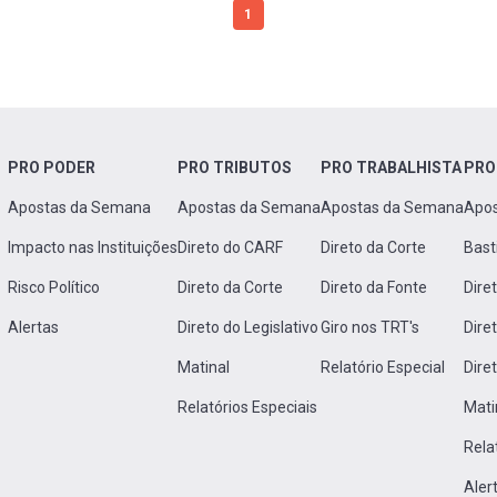
1
PRO PODER
PRO TRIBUTOS
PRO TRABALHISTA
PRO
Apostas da Semana
Apostas da Semana
Apostas da Semana
Apo
Impacto nas Instituições
Direto do CARF
Direto da Corte
Bast
Risco Político
Direto da Corte
Direto da Fonte
Dire
Alertas
Direto do Legislativo
Giro nos TRT's
Dire
Matinal
Relatório Especial
Dire
Relatórios Especiais
Mati
Rela
Aler