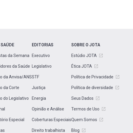
 SAÚDE
EDITORIAS
SOBRE O JOTA
stas da Semana
Executivo
Estúdio JOTA
idores da Saúde
Legislativo
Ética JOTA
to da Anvisa/ANS
STF
Política de Privacidade
to da Corte
Justiça
Política de diversidade
to do Legislativo
Energia
Seus Dados
nal
Opinião e Análise
Termos de Uso
tório Especial
Coberturas Especiais
Quem Somos
tas
Direito trabalhista
Blog