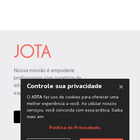
Nossa missão é empoderar
profissionais com curadoria de
informações independentes e
especializadas.
CONHEÇA O JOTA PRO