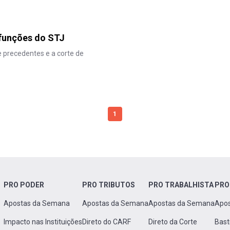
 funções do STJ
e precedentes e a corte de
1
PRO PODER
PRO TRIBUTOS
PRO TRABALHISTA
PRO
Apostas da Semana
Apostas da Semana
Apostas da Semana
Apo
Impacto nas Instituições
Direto do CARF
Direto da Corte
Bast