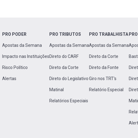
PRO PODER
PRO TRIBUTOS
PRO TRABALHISTA
PRO
Apostas da Semana
Apostas da Semana
Apostas da Semana
Apo
Impacto nas Instituições
Direto do CARF
Direto da Corte
Bast
Risco Político
Direto da Corte
Direto da Fonte
Dire
Alertas
Direto do Legislativo
Giro nos TRT's
Dire
Matinal
Relatório Especial
Dire
Relatórios Especiais
Mati
Rela
Aler