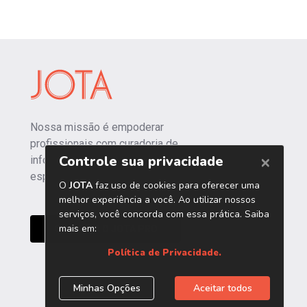
Nossa missão é empoderar
profissionais com curadoria de
informações independentes e
especializadas.
CONHEÇA O JOTA PRO