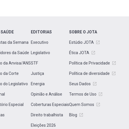
 SAÚDE
EDITORIAS
SOBRE O JOTA
stas da Semana
Executivo
Estúdio JOTA
idores da Saúde
Legislativo
Ética JOTA
to da Anvisa/ANS
STF
Política de Privacidade
to da Corte
Justiça
Política de diversidade
to do Legislativo
Energia
Seus Dados
nal
Opinião e Análise
Termos de Uso
tório Especial
Coberturas Especiais
Quem Somos
tas
Direito trabalhista
Blog
Eleições 2026