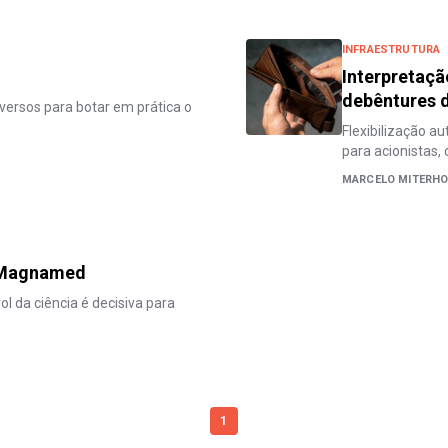
INFRAESTRUTURA
Interpretaçã
debêntures 
iversos para botar em prática o
Flexibilização a
para acionistas, 
MARCELO MITERHO
o Magnamed
l da ciência é decisiva para
1