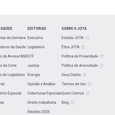
 SAÚDE
EDITORIAS
SOBRE O JOTA
stas da Semana
Executivo
Estúdio JOTA
idores da Saúde
Legislativo
Ética JOTA
to da Anvisa/ANS
STF
Política de Privacidade
to da Corte
Justiça
Política de diversidade
to do Legislativo
Energia
Seus Dados
nal
Opinião e Análise
Termos de Uso
tório Especial
Coberturas Especiais
Quem Somos
tas
Direito trabalhista
Blog
Eleições 2026