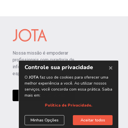
Nossa missão é empoderar
profissionais com curadoria de
informações independentes e
especializadas.
CONHEÇA O JOTA PRO