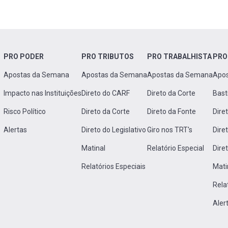
PRO PODER
PRO TRIBUTOS
PRO TRABALHISTA
PRO
Apostas da Semana
Apostas da Semana
Apostas da Semana
Apo
Impacto nas Instituições
Direto do CARF
Direto da Corte
Bast
Risco Político
Direto da Corte
Direto da Fonte
Dire
Alertas
Direto do Legislativo
Giro nos TRT's
Dire
Matinal
Relatório Especial
Dire
Relatórios Especiais
Mati
Rela
Aler