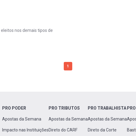
 eleitos nos demais tipos de
1
PRO PODER
PRO TRIBUTOS
PRO TRABALHISTA
PRO
Apostas da Semana
Apostas da Semana
Apostas da Semana
Apo
Impacto nas Instituições
Direto do CARF
Direto da Corte
Bast