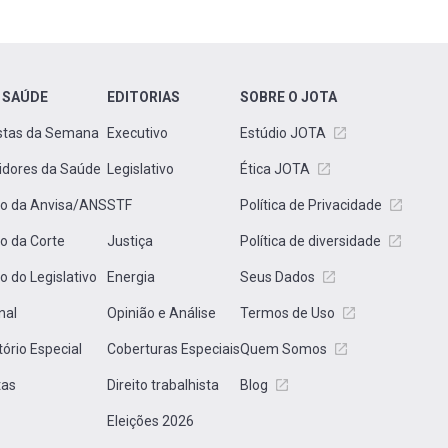
 SAÚDE
EDITORIAS
SOBRE O JOTA
stas da Semana
Executivo
Estúdio JOTA
idores da Saúde
Legislativo
Ética JOTA
to da Anvisa/ANS
STF
Política de Privacidade
to da Corte
Justiça
Política de diversidade
to do Legislativo
Energia
Seus Dados
nal
Opinião e Análise
Termos de Uso
tório Especial
Coberturas Especiais
Quem Somos
tas
Direito trabalhista
Blog
Eleições 2026