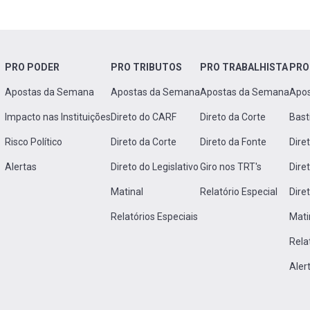
PRO PODER
PRO TRIBUTOS
PRO TRABALHISTA
PRO
Apostas da Semana
Apostas da Semana
Apostas da Semana
Apo
Impacto nas Instituições
Direto do CARF
Direto da Corte
Bast
Risco Político
Direto da Corte
Direto da Fonte
Dire
Alertas
Direto do Legislativo
Giro nos TRT's
Dire
Matinal
Relatório Especial
Dire
Relatórios Especiais
Mati
Rela
Aler