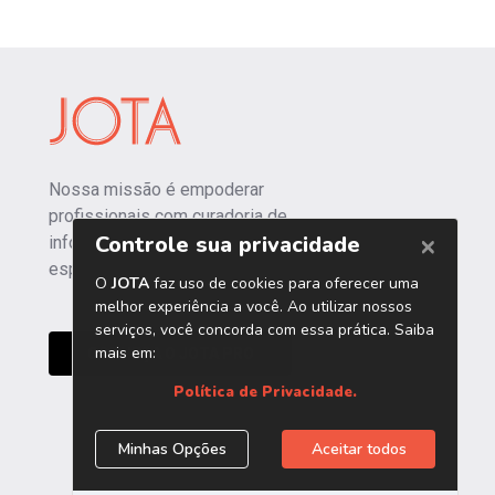
Nossa missão é empoderar
profissionais com curadoria de
informações independentes e
especializadas.
CONHEÇA O JOTA PRO