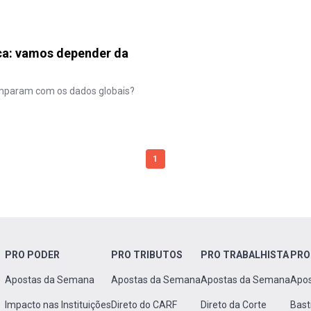
ica: vamos depender da
omparam com os dados globais?
1
PRO PODER
PRO TRIBUTOS
PRO TRABALHISTA
PRO
Apostas da Semana
Apostas da Semana
Apostas da Semana
Apo
Impacto nas Instituições
Direto do CARF
Direto da Corte
Bast