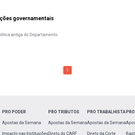
ações governamentais
lítica antiga do Departamento
1
PRO PODER
PRO TRIBUTOS
PRO TRABALHISTA
PRO
Apostas da Semana
Apostas da Semana
Apostas da Semana
Apo
Impacto nas Instituições
Direto do CARF
Direto da Corte
Bast