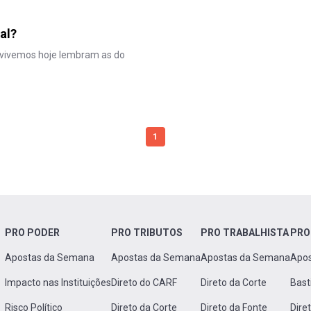
al?
 vivemos hoje lembram as do
1
PRO PODER
PRO TRIBUTOS
PRO TRABALHISTA
PRO
Apostas da Semana
Apostas da Semana
Apostas da Semana
Apo
Impacto nas Instituições
Direto do CARF
Direto da Corte
Bast
Risco Político
Direto da Corte
Direto da Fonte
Dire